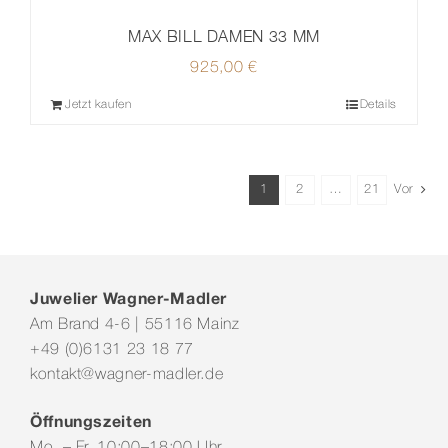
MAX BILL DAMEN 33 MM
925,00
€
Jetzt kaufen
Details
1
2
…
21
Vor
Juwelier Wagner-Madler
Am Brand 4-6 | 55116 Mainz
+49 (0)6131 23 18 77
kontakt@wagner-madler.de
Öffnungszeiten
Mo. – Fr. 10:00–18:00 Uhr