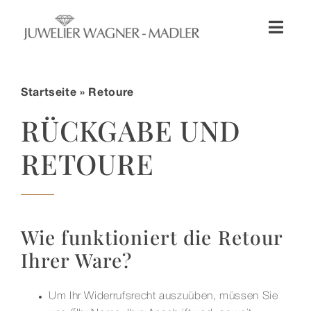
Zum
Inhalt
Toggl
springen
Naviga
Shop
Startseite
» Retoure
Uhren
RÜCKGABE UND
RETOURE
Schmuck
Wellendorff
Wie funktioniert die Retour
Hochzeit
Ihrer Ware?
Service & Leistungen
Um Ihr Widerrufsrecht auszuüben, müssen Sie