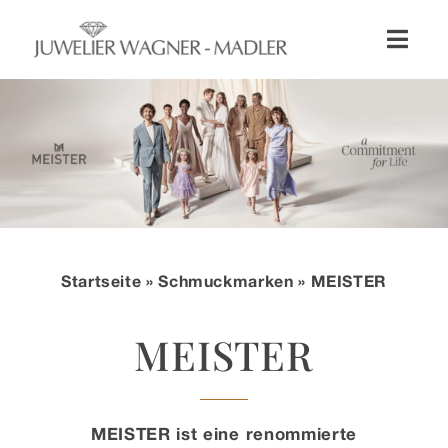
Zum
Inhalt
Toggl
springen
Naviga
Shop
Uhren
Schmuck
Startseite
»
Schmuckmarken
» MEISTER
Wellendorff
MEISTER
Hochzeit
Service & Leistungen
MEISTER ist eine renommierte