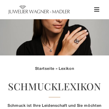
Zum
Inhalt
Toggl
springen
Naviga
Shop
Uhren
Schmuck
Startseite
» Lexikon
Wellendorff
SCHMUCKLEXIKON
Hochzeit
Service & Leistungen
Schmuck ist Ihre Leidenschaft und Sie möchten