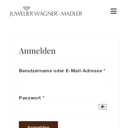
Zum
Inhalt
Toggl
springen
Naviga
Shop
Uhren
Anmelden
Schmuck
Benutzername oder E-Mail-Adresse
*
Erforderl
Wellendorff
Passwort
*
Erforderlich
Hochzeit
Service & Leistungen
Anmelden