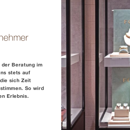
enehmer
r der Beratung im
ns stets auf
die sich Zeit
bstimmen. So wird
n Erlebnis.