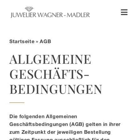
Zum
Inhalt
Toggl
springen
Naviga
Shop
Startseite
» AGB
Uhren
ALLGEMEINE
GESCHÄFTS­
Schmuck
BEDINGUNGEN
Wellendorff
Hochzeit
Die folgenden Allgemeinen
Geschäftsbedingungen (AGB) gelten in ihrer
zum Zeitpunkt der jeweiligen Bestellung
Service & Leistungen
gültigen Fassung ausschließlich für den