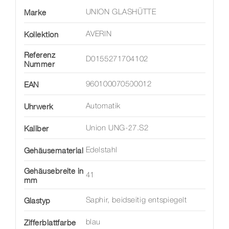
Marke
UNION GLASHÜTTE
Kollektion
AVERIN
Referenz
D0155271704102
Nummer
EAN
960100070500012
Uhrwerk
Automatik
Kaliber
Union UNG-27.S2
Gehäusematerial
Edelstahl
Gehäusebreite in
41
mm
Glastyp
Saphir, beidseitig entspiegelt
Zifferblattfarbe
blau