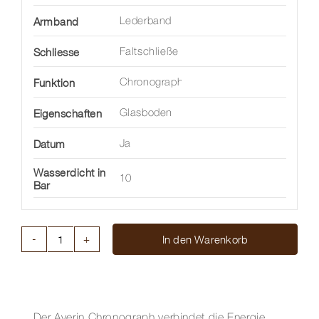
Armband
Lederband
Schliesse
Faltschließe
Funktion
Chronograph
Eigenschaften
Glasboden
Datum
Ja
Wasserdicht in
10
Bar
In den Warenkorb
AVERIN
CHRONOGRAPH
41
MM
Menge
Der Averin Chronograph verbindet die Energie