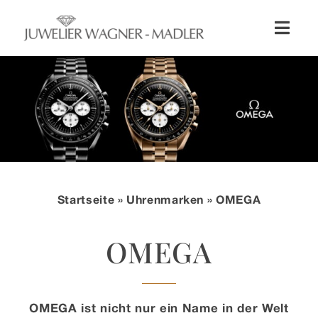
Zum
Inhalt
Toggl
springen
Naviga
Shop
Uhren
Schmuck
Startseite
»
Uhrenmarken
» OMEGA
Wellendorff
OMEGA
Hochzeit
Service & Leistungen
OMEGA ist nicht nur ein Name in der Welt