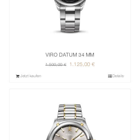
VIRO DATUM 34 MM
Ursprünglicher
1.125,00
€
Aktueller
1.500,00
€
Preis
Preis
Jetzt kaufen
Details
war:
ist:
1.500,00 €
1.125,00 €.