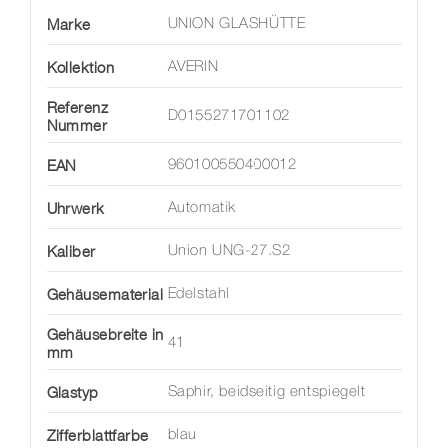
Marke
UNION GLASHÜTTE
Kollektion
AVERIN
Referenz
D0155271701102
Nummer
EAN
960100550400012
Uhrwerk
Automatik
Kaliber
Union UNG-27.S2
Gehäusematerial
Edelstahl
Gehäusebreite in
41
mm
Glastyp
Saphir, beidseitig entspiegelt
Zifferblattfarbe
blau