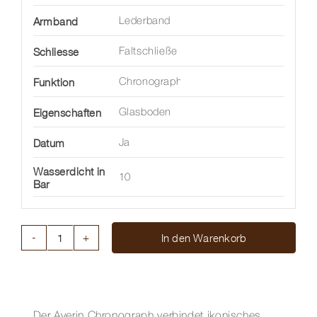
Armband
Lederband
Schliesse
Faltschließe
Funktion
Chronograph
Eigenschaften
Glasboden
Datum
Ja
Wasserdicht in
10
Bar
In den Warenkorb
AVERIN
CHRONOGRAPH
41
MM
Menge
Der Averin Chronograph verbindet ikonisches