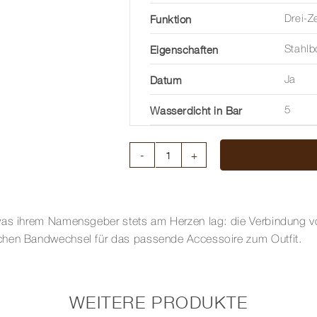
Funktion
Drei-Z
Eigenschaften
Stahl
Datum
Ja
Wasserdicht in Bar
5
MAX
BILL
DAMEN
33
 was ihrem Namensgeber stets am Herzen lag: die Verbindung 
MM
chen Bandwechsel für das passende Accessoire zum Outfit.
Menge
WEITERE PRODUKTE