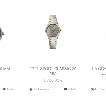
39 MM
EBEL SPORT CLASSIC 29
LA GR
MM
D
€
3.700,00
€
Details
Jetzt kaufen
Details
Jetzt ka