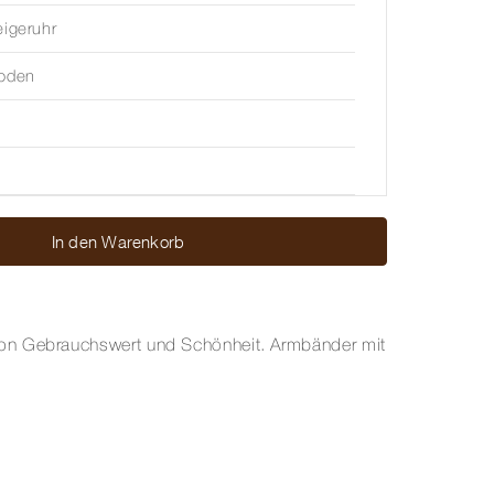
eigeruhr
boden
In den Warenkorb
von Gebrauchswert und Schönheit. Armbänder mit