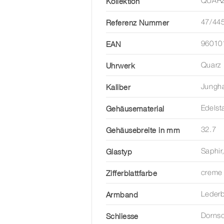
Kollektion
QUAR
Referenz Nummer
47/44
EAN
96010
Uhrwerk
Quarz
Kaliber
Jungh
Gehäusematerial
Edelst
Gehäusebreite in mm
32.7
Glastyp
Saphir
Zifferblattfarbe
creme
Armband
Leder
Schliesse
Dornsc