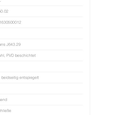
Z
50.02
1630500012
ans J643.29
ahl, PVD beschichtet
, beidseitig entspiegelt
band
hließe