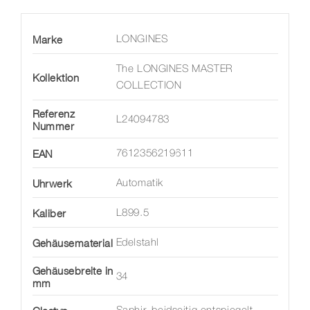
Marke
LONGINES
The LONGINES MASTER
Kollektion
COLLECTION
Referenz
L24094783
Nummer
EAN
7612356219611
Uhrwerk
Automatik
Kaliber
L899.5
Gehäusematerial
Edelstahl
Gehäusebreite in
34
mm