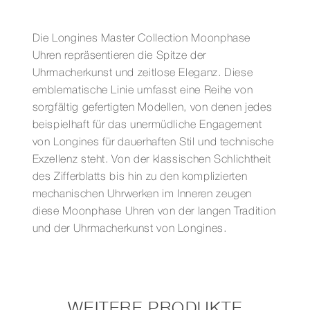
COLLECTION
MOONPHASE
34
Die Longines Master Collection Moonphase
MM
Uhren repräsentieren die Spitze der
Menge
Uhrmacherkunst und zeitlose Eleganz. Diese
emblematische Linie umfasst eine Reihe von
sorgfältig gefertigten Modellen, von denen jedes
beispielhaft für das unermüdliche Engagement
von Longines für dauerhaften Stil und technische
Exzellenz steht. Von der klassischen Schlichtheit
des Zifferblatts bis hin zu den komplizierten
mechanischen Uhrwerken im Inneren zeugen
diese Moonphase Uhren von der langen Tradition
und der Uhrmacherkunst von Longines.
WEITERE PRODUKTE