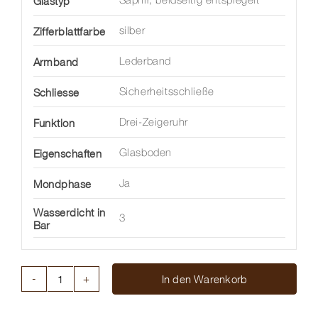
Glastyp
Saphir, beidseitig entspiegelt
Zifferblattfarbe
silber
Armband
Lederband
Schliesse
Sicherheitsschließe
Funktion
Drei-Zeigeruhr
Eigenschaften
Glasboden
Mondphase
Ja
Wasserdicht in
3
Bar
In den Warenkorb
LONGINES
MASTER