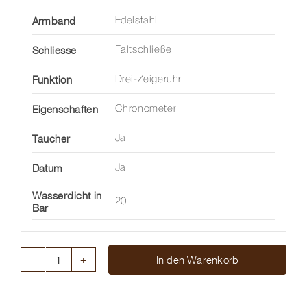
Armband
Edelstahl
Schliesse
Faltschließe
Funktion
Drei-Zeigeruhr
Eigenschaften
Chronometer
Taucher
Ja
Datum
Ja
Wasserdicht in
20
Bar
In den Warenkorb
CHRONOMAT
B31
AUTOMATIC