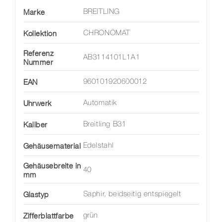
Marke
BREITLING
Kollektion
CHRONOMAT
Referenz
AB3114101L1A1
Nummer
EAN
960101920600012
Uhrwerk
Automatik
Kaliber
Breitling B31
Gehäusematerial
Edelstahl
Gehäusebreite in
40
mm
Glastyp
Saphir, beidseitig entspiegelt
Zifferblattfarbe
grün