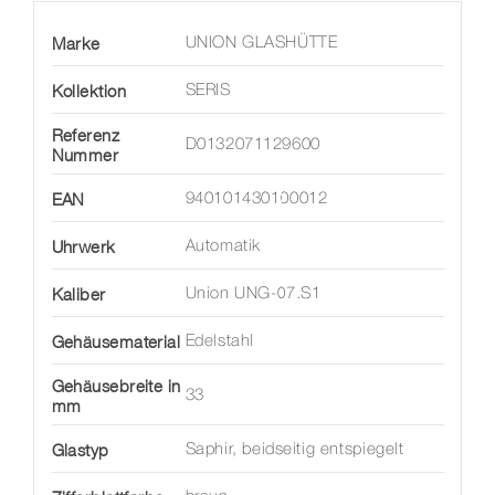
Marke
UNION GLASHÜTTE
Kollektion
SERIS
Referenz
D0132071129600
Nummer
EAN
940101430100012
Uhrwerk
Automatik
Kaliber
Union UNG-07.S1
Gehäusematerial
Edelstahl
Gehäusebreite in
33
mm
Glastyp
Saphir, beidseitig entspiegelt