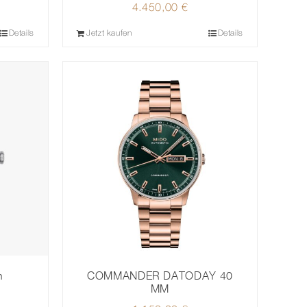
4.450,00
€
Details
Jetzt kaufen
Details
n
COMMANDER DATODAY 40
MM