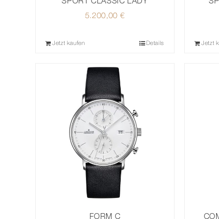
SPORT CLASSIC LADY
SP
5.200,00
€
Jetzt kaufen
Details
Jetzt 
FORM C
COM