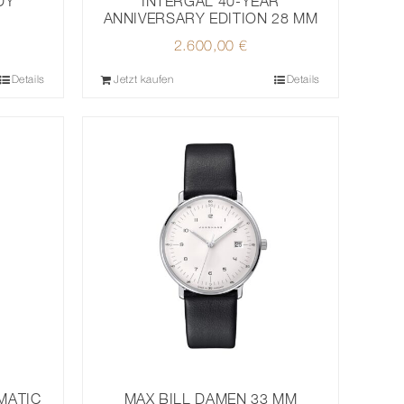
DY
INTERGAL 40-YEAR
ANNIVERSARY EDITION 28 MM
2.600,00
€
Details
Jetzt kaufen
Details
MATIC
MAX BILL DAMEN 33 MM