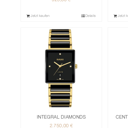
925,00
€
Jetzt kaufen
Details
Jetzt 
INTEGRAL DIAMONDS
CENT
2.750,00
€