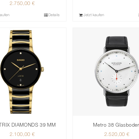
2.750,00
€
kaufen
Details
Jetzt kaufen
TRIX DIAMONDS 39 MM
Metro 38 Glasbode
2.100,00
€
2.520,00
€