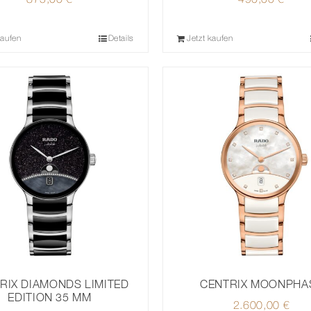
875,00
€
490,00
€
kaufen
Details
Jetzt kaufen
RIX DIAMONDS LIMITED
CENTRIX MOONPHA
EDITION 35 MM
2.600,00
€