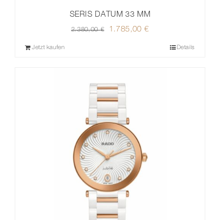
SERIS DATUM 33 MM
Ursprünglicher
1.785,00
€
Aktueller
2.380,00
€
Preis
Preis
Jetzt kaufen
Details
war:
ist:
2.380,00 €
1.785,00 €.