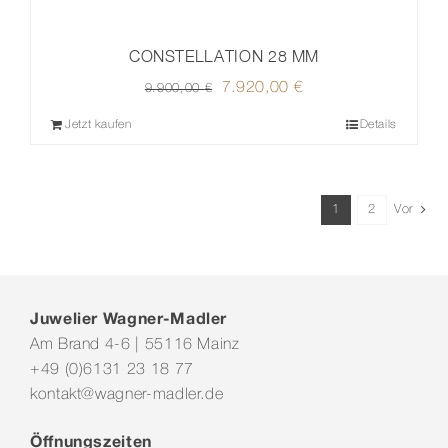
CONSTELLATION 28 MM
Ursprünglicher
7.920,00
€
Aktueller
9.900,00
€
Preis
Preis
Jetzt kaufen
Details
war:
ist:
9.900,00 €
7.920,00 €.
1
2
Vor
Juwelier Wagner-Madler
Am Brand 4-6 | 55116 Mainz
+49 (0)6131 23 18 77
kontakt@wagner-madler.de
Öffnungszeiten