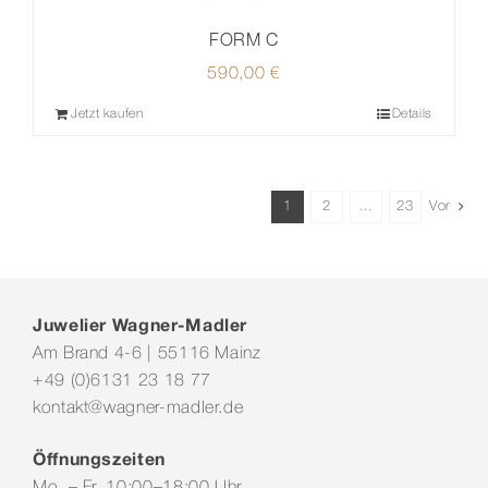
FORM C
590,00
€
Jetzt kaufen
Details
1
2
…
23
Vor
Juwelier Wagner-Madler
Am Brand 4-6 | 55116 Mainz
+49 (0)6131 23 18 77
kontakt@wagner-madler.de
Öffnungszeiten
Mo. – Fr. 10:00–18:00 Uhr