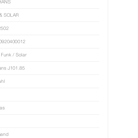
HANS
& SOLAR
2502
0920400012
 Funk / Solar
ans J101.85
ahl
las
band