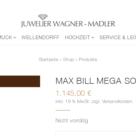
MUCK
WELLENDORFF
HOCHZEIT
SERVICE & LE
Startseite
»
Shop
» Produkte
MAX BILL MEGA S
1.145,00
€
inkl. 19 % MwSt.
zzgl.
Versandkosten
Nicht vorrätig