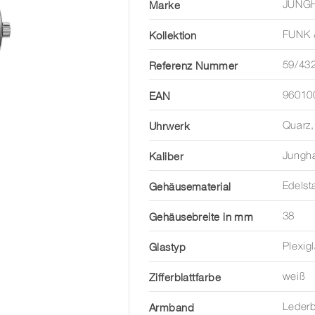
Marke
JUNG
Kollektion
FUNK 
Referenz Nummer
59/43
EAN
96010
Uhrwerk
Quarz,
Kaliber
Jungh
Gehäusematerial
Edelst
Gehäusebreite in mm
38
Glastyp
Plexig
Zifferblattfarbe
weiß
Armband
Leder