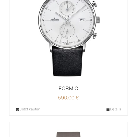
FORM C
590,00
€
Jetzt kaufen
Details