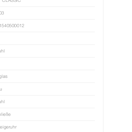
 CLASSIC
03
1540500012
ahl
glas
au
ahl
hließe
eigeruhr