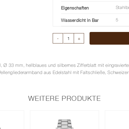
Eigenschaften
Stahl
Wasserdicht in Bar
5
EBEL
SPORT
CLASSIC
33
 33 mm, hellblaues und silbernes Zifferblatt mit eingravierten
MM
 Wellengliederarmband aus Edelstahl mit Faltschließe, Schweize
Menge
WEITERE PRODUKTE