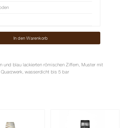
boden
In den Warenkorb
 und blau lackierten römischen Ziffern, Muster mit
r Quarzwerk, wasserdicht bis 5 bar