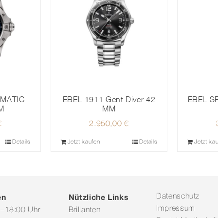
MATIC
EBEL 1911 Gent Diver 42
EBEL S
M
MM
€
2.950,00
€
Details
Jetzt kaufen
Details
Jetzt ka
en
Nützliche Links
Datenschutz
Impressum
0–18:00 Uhr
Brillanten