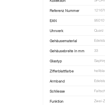
Kollektion
SPORT
Referenz Nummer
12167
EAN
95010
Uhrwerk
Quarz
Gehäusematerial
Edelst
Gehäusebreite in mm
33
Glastyp
Saphir
Zifferblattfarbe
hellbl
Armband
Edelst
Schliesse
Faltsc
Funktion
Zwei-Z