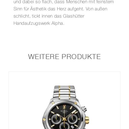
und dabei so flach, dass Menschen mit feinstem
Sinn für Ästhetik das Herz aufgeht. Von außen
schlicht, tickt innen das Glashütter
Handaufzugswerk Alpha.
WEITERE PRODUKTE