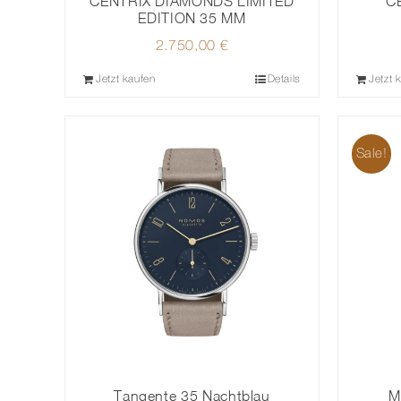
CENTRIX DIAMONDS LIMITED
C
EDITION 35 MM
2.750,00
€
Jetzt kaufen
Details
Jetzt 
Sale!
Tangente 35 Nachtblau
M