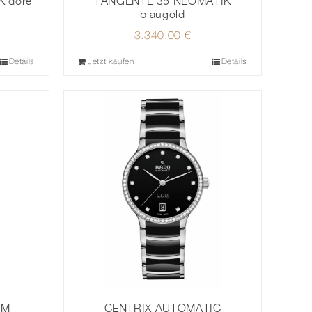
 doré
TANGENTE 35 NEOMATIK
blaugold
3.340,00
€
Details
Jetzt kaufen
Details
MM
CENTRIX AUTOMATIC