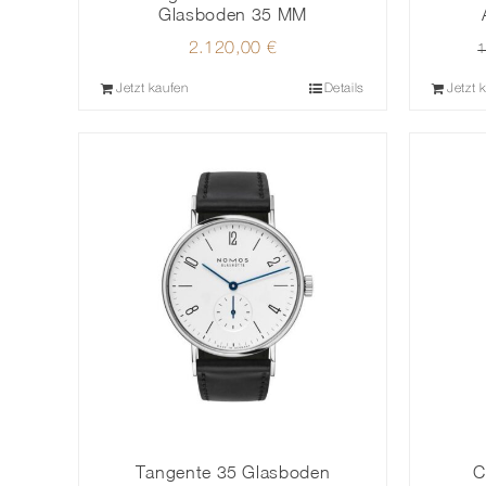
Glasboden 35 MM
2.120,00
€
1
Jetzt kaufen
Details
Jetzt 
Tangente 35 Glasboden
C