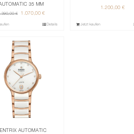
AUTOMATIC 35 MM
1.200,00
€
Ursprünglicher
1.070,00
€
Aktueller
.390,00
€
Preis
Preis
kaufen
Details
Jetzt kaufen
war:
ist:
1.390,00 €
1.070,00 €.
ENTRIX AUTOMATIC