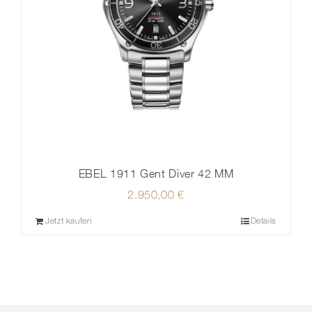
EBEL 1911 Gent Diver 42 MM
2.950,00
€
Jetzt kaufen
Details