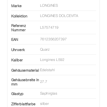
Marke
LONGINES
Kollektion
LONGINES DOLCEVITA
Referenz
L57574719
Nummer
EAN
7612356207397
Uhrwerk
Quarz
Kaliber
Longines L592
Gehäusematerial
Edelstahl
Gehäusebreite in
27.7
mm
Glastyp
Saphirglas
Zifferblattfarbe
silber