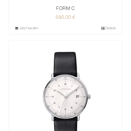
FORM C
590,00
€
Jetzt kaufen
Details