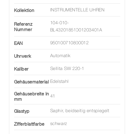
Kollektion
INSTRUMENTELLE UHREN
104-010-
Referenz
Nummer
BL43201851001203401A
EAN
950100710800012
Uhrwerk
Automatik
Kaliber
Sellita SW 220-1
Gehäusematerial
Edelstahl
Gehäusebreite in
41
mm
Glastyp
Saphir, beidseitig entspiegelt
Zifferblattfarbe
schwarz