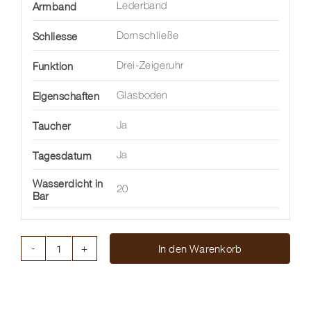
Armband
Lederband
Schliesse
Dornschließe
Funktion
Drei-Zeigeruhr
Eigenschaften
Glasboden
Taucher
Ja
Tagesdatum
Ja
Wasserdicht in
20
Bar
In den Warenkorb
KLASSISCHE
FLIEGERUHR
Menge