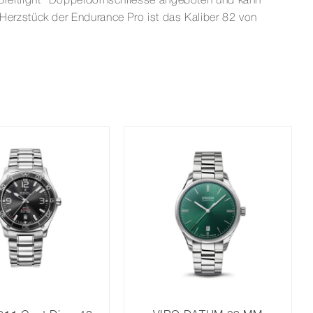
ie Breitlight® Doppeldornschliesse angeboten und kann
erzstück der Endurance Pro ist das Kaliber 82 von