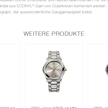
ner Auswahl bunter Zifferblätter und Kautschukarmbändern für d
änder aus ECONYL®-Garn von Outerknown kombiniert werden. H
ograph, der ausserordentliche Ganggenauigkeit bietet.
WEITERE PRODUKTE