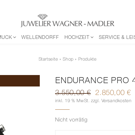
MUCK
WELLENDORFF
HOCHZEIT
SERVICE & LE
Startseite
»
Shop
» Produkte
ENDURANCE PRO 
3.550,00
€
2.850,00
€
Ursprünglicher
Aktueller
inkl. 19 % MwSt.
zzgl.
Versandkosten
Preis
Preis
war:
ist:
3.550,00 €
2.850,00 €.
Nicht vorrätig