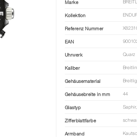
Marke
BREIT
Kollektion
ENDU
Referenz Nummer
X8231
EAN
90010
Uhrwerk
Quarz
Kaliber
Breitl
Gehäusematerial
Breitli
Gehäusebreite in mm
44
Glastyp
Saphir
Zifferblattfarbe
schwa
Armband
Kauts