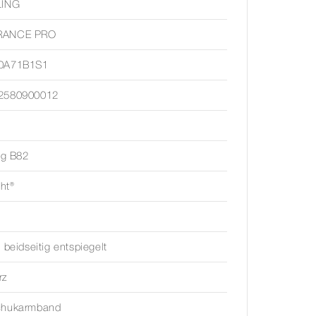
LING
RANCE PRO
0A71B1S1
2580900012
ing B82
ght®
, beidseitig entspiegelt
rz
chukarmband