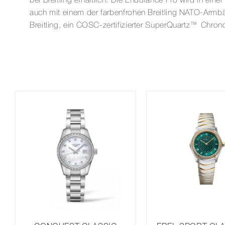
bei Breitling erhältlich. Die Endurance Pro wird in ei
auch mit einem der farbenfrohen Breitling NATO-Armb
Breitling, ein COSC-zertifizierter SuperQuartz™ Chron