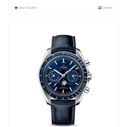
Preis
Preis
Jetzt kaufen
Details
war:
ist:
1.560,00 €
1.250,00 €.