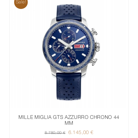
Sale!
MILLE MIGLIA GTS AZZURRO CHRONO 44
MM
Ursprünglicher
6.145,00
€
Aktueller
8.780,00
€