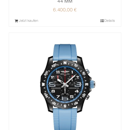
44 MM
6.400,00
€
Jetzt kaufen
Details