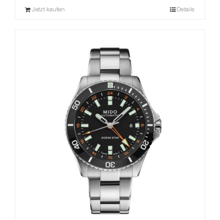
Preis
Preis
Jetzt kaufen
Details
war:
ist:
8.780,00 €
6.145,00 €.