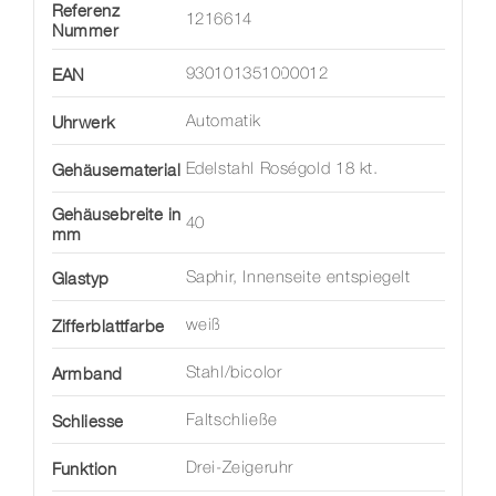
Referenz
1216614
Nummer
EAN
930101351000012
Uhrwerk
Automatik
Gehäusematerial
Edelstahl Roségold 18 kt.
Gehäusebreite in
40
mm
Glastyp
Saphir, Innenseite entspiegelt
Zifferblattfarbe
weiß
Armband
Stahl/bicolor
Schliesse
Faltschließe
Funktion
Drei-Zeigeruhr