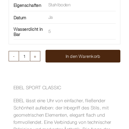
Eigenschaften
Stahlboden
Datum
Ja
Wasserdicht in
5
Bar
In den Warenkorb
EBEL
SPORT
CLASSIC
40
MM
EBEL SPORT CLASSIC
Menge
EBEL lässt eine Uhr von einfacher, fließender
Schönheit aufleben: der Inbegriff des Stils, mit
geometrischen Elementen, elegant flach und
formvollendet. Eine Verbindung von technischer