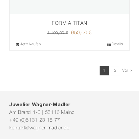
FORM A TITAN
Ursprünglicher
950,00
€
Aktueller
1.190,00
€
Preis
Preis
Jetzt kaufen
Details
war:
ist:
1.190,00 €
950,00 €.
1
2
Vor
Juwelier Wagner-Madler
Am Brand 4-6 | 55116 Mainz
+49 (0)6131 23 18 77
kontakt@wagner-madler.de