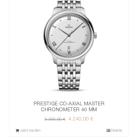
PRESTIGE CO‑AXIAL MASTER
CHRONOMETER 40 MM
Ursprünglicher
4.240,00
€
Aktueller
5.300,00
€
Preis
Preis
Jetzt kaufen
Details
war:
ist: