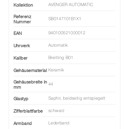
Kollektion
AVENGER AUTOMATIC
Referenz
SB0147101B1X1
Nummer
EAN
940100521000012
Uhrwerk
Automatik
Kaliber
Breitling B01
Gehäusematerial
Keramik
Gehäusebreite in
44
mm
Glastyp
Saphir, beidseitig entspiegelt
Zifferblattfarbe
schwarz
Armband
Lederband