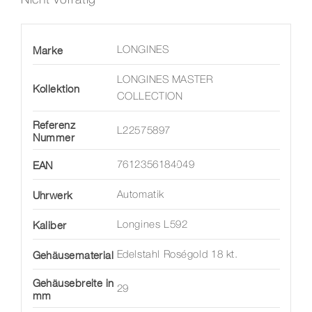
Marke
LONGINES
LONGINES MASTER
Kollektion
COLLECTION
Referenz
L22575897
Nummer
EAN
7612356184049
Uhrwerk
Automatik
Kaliber
Longines L592
Gehäusematerial
Edelstahl Roségold 18 kt.
Gehäusebreite in
29
mm