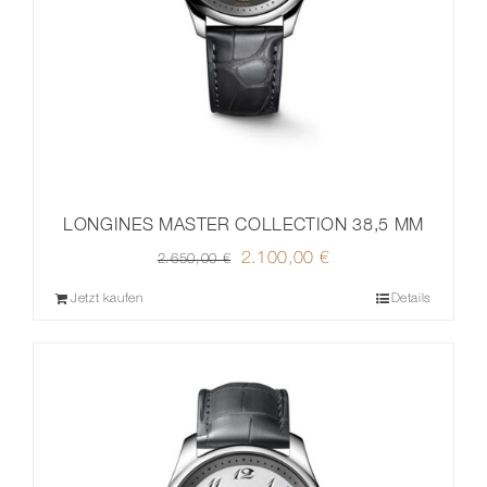
LONGINES MASTER COLLECTION 38,5 MM
Ursprünglicher
2.100,00
€
Aktueller
2.650,00
€
Preis
Preis
Jetzt kaufen
Details
war:
ist:
2.650,00 €
2.100,00 €.