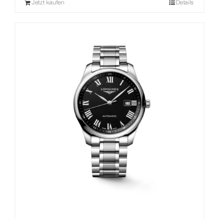
Jetzt kaufen
Details
war:
ist:
2.900,00 €
2.300,00 €.