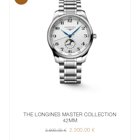
THE LONGINES MASTER COLLECTION
42MM
Ursprünglicher
2.300,00
€
Aktueller
2.900,00
€
Preis
Preis