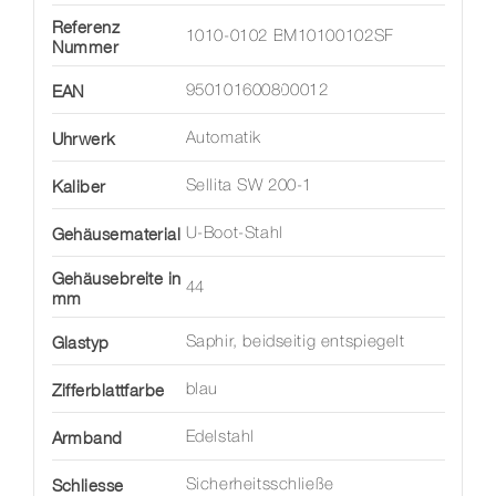
Referenz
1010-0102 BM10100102SF
Nummer
EAN
950101600800012
Uhrwerk
Automatik
Kaliber
Sellita SW 200-1
Gehäusematerial
U-Boot-Stahl
Gehäusebreite in
44
mm
Glastyp
Saphir, beidseitig entspiegelt
Zifferblattfarbe
blau
Armband
Edelstahl
Schliesse
Sicherheitsschließe