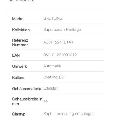
Marke
BREITLING
Kollektion
Superocean Heritage
Referenz
AB3112241B1A1
Nummer
EAN
950101221000012
Uhrwerk
Automatik
Kaliber
Breitling B31
Gehäusematerial
Edelstahl
Gehäusebreite in
44
mm
Glastyp
Saphir, beidseitig entspiegelt