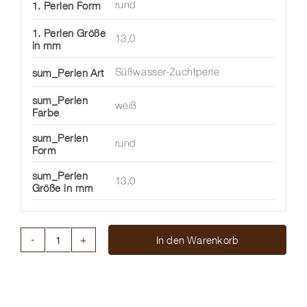
1. Perlen Form
rund
1. Perlen Größe
13,0
in mm
sum_Perlen Art
Süßwasser-Zuchtperle
sum_Perlen
weiß
Farbe
sum_Perlen
rund
Form
sum_Perlen
13,0
Größe in mm
In den Warenkorb
PERLRING
VICTORY
EDELSTAHL
7