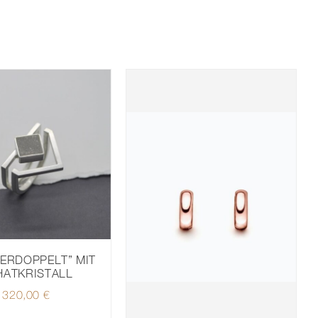
VERDOPPELT” MIT
HATKRISTALL
320,00
€