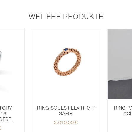
MIT
DIAMANTEN
WEITERE PRODUKTE
Menge
CTORY
RING SOULS FLEX’IT MIT
RING “
 13
SAFIR
AC
GESP.
2.010,00
€
€