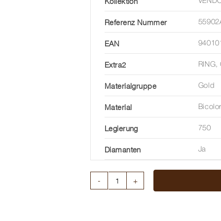
Kollektion
VEND
Referenz Nummer
55902
EAN
94010
Extra2
RING,
Materialgruppe
Gold
Material
Bicolo
Legierung
750
Diamanten
Ja
RING
FLEXÍT
VENDOME