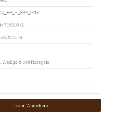
ÔME
AX_BB_R_XBX_00M
1470600012
 GRÖSSE M
r, Weißgold und Roségold
In den Warenkorb