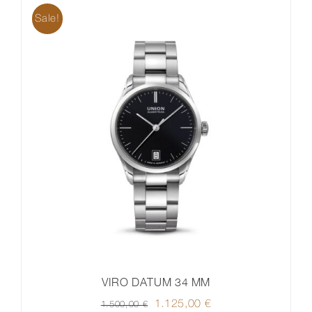
Sale!
VIRO DATUM 34 MM
Ursprünglicher
1.125,00
€
Aktueller
1.500,00
€