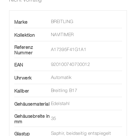
Marke
BREITLING
Kollektion
NAVITIMER
Referenz
A17395F41G1A1
Nummer
EAN
920100740700012
Uhrwerk
Automatik
Kaliber
Breitling B17
Gehäusematerial
Edelstahl
Gehäusebreite in
35
mm
Glastyp
Saphir, beidseitig entspiegelt