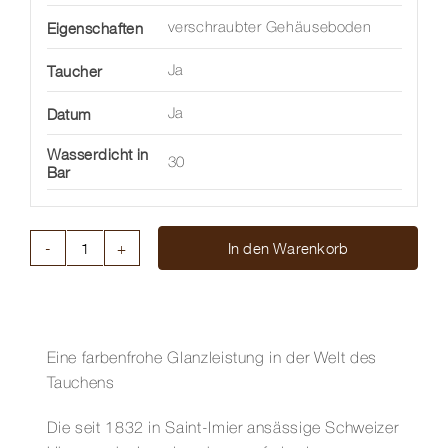
Eigenschaften
verschraubter Gehäuseboden
Taucher
Ja
Datum
Ja
Wasserdicht in
30
Bar
In den Warenkorb
HYDROCONQUEST
Menge
Eine farbenfrohe Glanzleistung in der Welt des
Tauchens
Die seit 1832 in Saint-Imier ansässige Schweizer