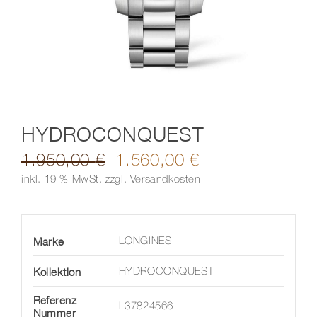
Kontakt
HYDROCONQUEST
1.950,00
€
1.560,00
€
Ursprünglicher
Aktueller
inkl. 19 % MwSt.
zzgl.
Versandkosten
Preis
Preis
war:
ist:
1.950,00 €
1.560,00 €.
Marke
LONGINES
Kollektion
HYDROCONQUEST
Referenz
L37824566
Nummer