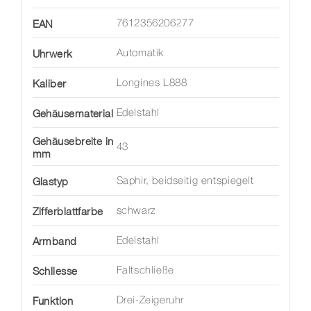
EAN
7612356206277
Uhrwerk
Automatik
Kaliber
Longines L888
Gehäusematerial
Edelstahl
Gehäusebreite in
43
mm
Glastyp
Saphir, beidseitig entspiegelt
Zifferblattfarbe
schwarz
Armband
Edelstahl
Schliesse
Faltschließe
Funktion
Drei-Zeigeruhr