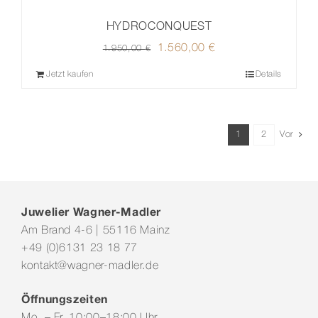
HYDROCONQUEST
Ursprünglicher
1.560,00
€
Aktueller
1.950,00
€
Preis
Preis
Jetzt kaufen
Details
war:
ist:
1.950,00 €
1.560,00 €.
1
2
Vor
Juwelier Wagner-Madler
Am Brand 4-6 | 55116 Mainz
+49 (0)6131 23 18 77
kontakt@wagner-madler.de
Öffnungszeiten
Mo. – Fr. 10:00–18:00 Uhr