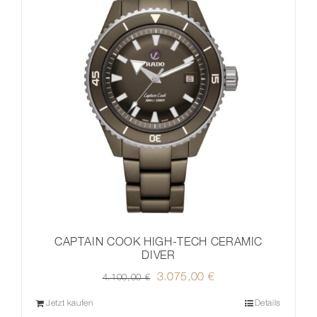
CAPTAIN COOK HIGH-TECH CERAMIC
DIVER
Ursprünglicher
3.075,00
€
Aktueller
4.100,00
€
Preis
Preis
Jetzt kaufen
Details
war:
ist: