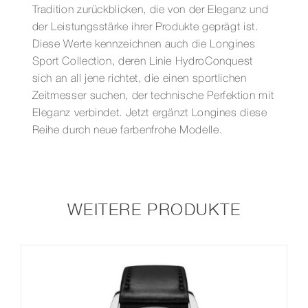
Tradition zurückblicken, die von der Eleganz und
der Leistungsstärke ihrer Produkte geprägt ist.
Diese Werte kennzeichnen auch die Longines
Sport Collection, deren Linie HydroConquest
sich an all jene richtet, die einen sportlichen
Zeitmesser suchen, der technische Perfektion mit
Eleganz verbindet. Jetzt ergänzt Longines diese
Reihe durch neue farbenfrohe Modelle.
WEITERE PRODUKTE