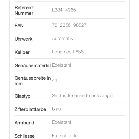
Referenz
L38414966
Nummer
EAN
7612356198527
Uhrwerk
Automatik
Kaliber
Longines L888
Gehäusematerial
Edelstahl
Gehäusebreite in
44
mm
Glastyp
Saphir, Innenseite entspiegelt
Zifferblattfarbe
blau
Armband
Edelstahl
Schliesse
Faltschließe