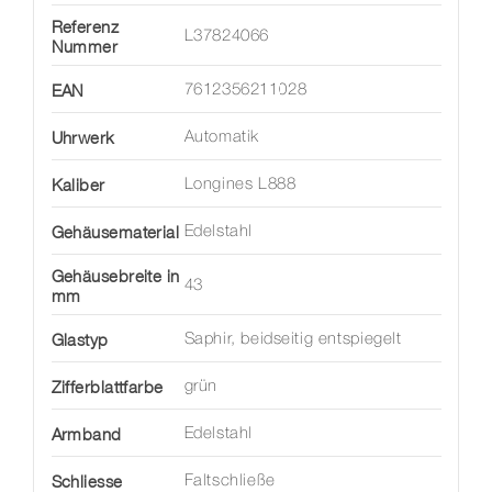
Referenz
L37824066
Nummer
EAN
7612356211028
Uhrwerk
Automatik
Kaliber
Longines L888
Gehäusematerial
Edelstahl
Gehäusebreite in
43
mm
Glastyp
Saphir, beidseitig entspiegelt
Zifferblattfarbe
grün
Armband
Edelstahl
Schliesse
Faltschließe