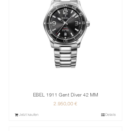
EBEL 1911 Gent Diver 42 MM
2.950,00
€
Jetzt kaufen
Details