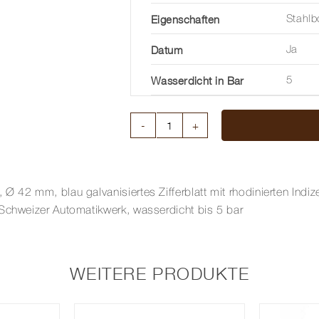
Eigenschaften
Stahl
Datum
Ja
Wasserdicht in Bar
5
EBEL
SPORT
CLASSIC
42
 42 mm, blau galvanisiertes Zifferblatt mit rhodinierten Indiz
MM
 Schweizer Automatikwerk, wasserdicht bis 5 bar
Menge
WEITERE PRODUKTE