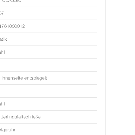
 CLASSIC
57
1761000012
tik
ahl
, Innenseite entspiegelt
ahl
terlingsfaltschließe
eigeruhr