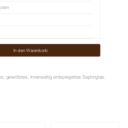
boden
In den Warenkorb
es, gewölbtes, innenseitig entspiegeltes Saphirglas,