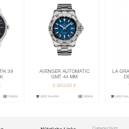
IK 39
AVENGER AUTOMATIC
LA GR
CK
GMT 44 MM
D
€
5.950,00
€
Details
Jetzt kaufen
Details
Jetzt ka
en
Nützliche Links
Datenschutz