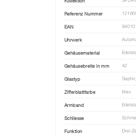
Kollektion
SPORT
Referenz Nummer
12166
EAN
94010
Uhrwerk
Automa
Gehäusematerial
Edelst
Gehäusebreite in mm
42
Glastyp
Saphir
Zifferblattfarbe
blau
Armband
Edelst
Schliesse
Schmet
Funktion
Drei-Z