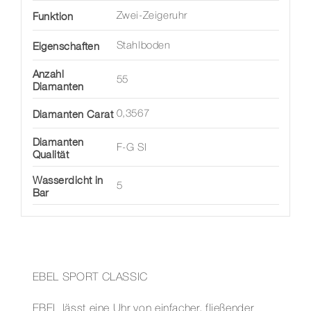
Funktion
Zwei-Zeigeruhr
Eigenschaften
Stahlboden
Anzahl
55
Diamanten
Diamanten Carat
0,3567
Diamanten
F-G SI
Qualität
Wasserdicht in
5
Bar
EBEL SPORT CLASSIC
EBEL lässt eine Uhr von einfacher, fließender