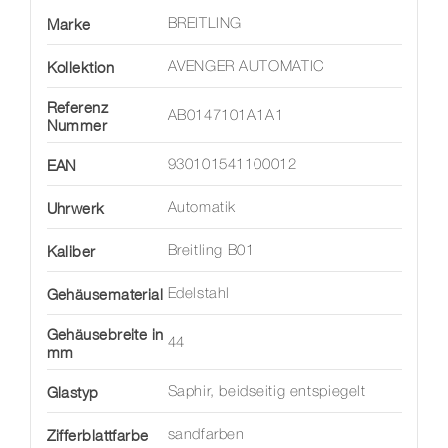
Marke
BREITLING
Kollektion
AVENGER AUTOMATIC
Referenz
AB0147101A1A1
Nummer
EAN
930101541100012
Uhrwerk
Automatik
Kaliber
Breitling B01
Gehäusematerial
Edelstahl
Gehäusebreite in
44
mm
Glastyp
Saphir, beidseitig entspiegelt
Zifferblattfarbe
sandfarben