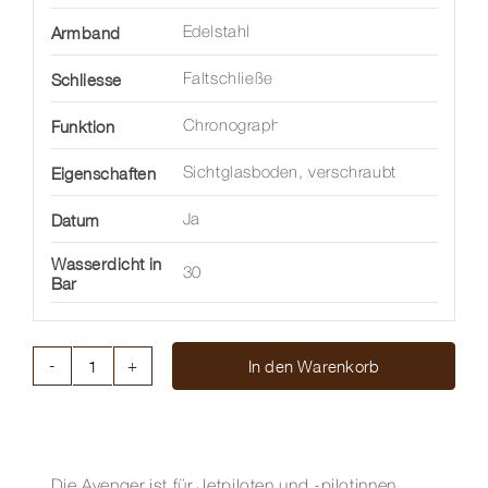
Armband
Edelstahl
Schliesse
Faltschließe
Funktion
Chronograph
Eigenschaften
Sichtglasboden, verschraubt
Datum
Ja
Wasserdicht in
30
Bar
In den Warenkorb
AVENGER
B01
CHRONOGRAPH
44
MM
Die Avenger ist für Jetpiloten und -pilotinnen