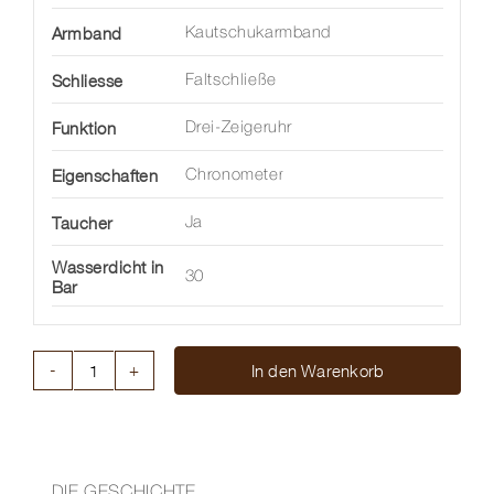
Armband
Kautschukarmband
Schliesse
Faltschließe
Funktion
Drei-Zeigeruhr
Eigenschaften
Chronometer
Taucher
Ja
Wasserdicht in
30
Bar
In den Warenkorb
SUPEROCEAN
III
AUTOMATIC
44
MM
DIE GESCHICHTE