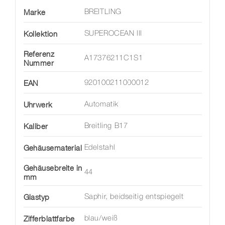
Marke
BREITLING
Kollektion
SUPEROCEAN III
Referenz
A17376211C1S1
Nummer
EAN
920100211000012
Uhrwerk
Automatik
Kaliber
Breitling B17
Gehäusematerial
Edelstahl
Gehäusebreite in
44
mm
Glastyp
Saphir, beidseitig entspiegelt
Zifferblattfarbe
blau/weiß