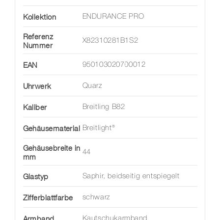
Kollektion
ENDURANCE PRO
Referenz
X82310281B1S2
Nummer
EAN
950103020700012
Uhrwerk
Quarz
Kaliber
Breitling B82
Gehäusematerial
Breitlight®
Gehäusebreite in
44
mm
Glastyp
Saphir, beidseitig entspiegelt
Zifferblattfarbe
schwarz
Armband
Kautschukarmband