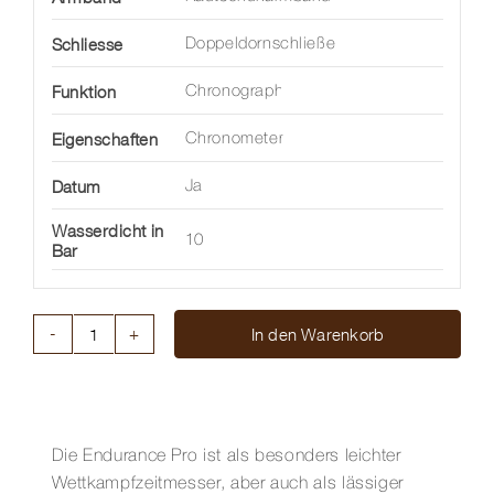
Schliesse
Doppeldornschließe
Funktion
Chronograph
Eigenschaften
Chronometer
Datum
Ja
Wasserdicht in
10
Bar
In den Warenkorb
ENDURANCE
PRO
44
MM
Menge
Die Endurance Pro ist als besonders leichter
Wettkampfzeitmesser, aber auch als lässiger