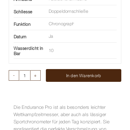
Schliesse
Doppeldornschließe
Funktion
Chronograph
Datum
Ja
Wasserdicht in
10
Bar
In den Warenkorb
ENDURANCE
PRO
44
MM
Menge
Die Endurance Pro ist als besonders leichter
Wettkampfzeitmesser, aber auch als lässiger
Sportchronometer für jeden Tag konzipiert. Sie
repräsentiert die perfekte Verschmelzung von