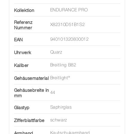
Kollektion
ENDURANCE PRO
Referenz
X82310D51B1S2
Nummer
EAN
940101320800012
Uhrwerk
Quarz
Kaliber
Breitling B82
Gehäusematerial
Breitlight®
Gehäusebreite in
44
mm
Glastyp
Saphirglas
Zifferblattfarbe
schwarz
Armband
Kautschukarmband