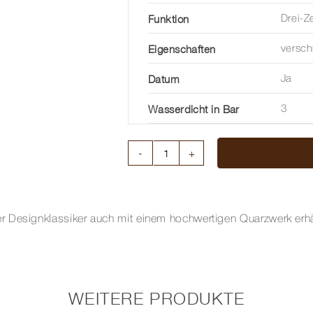
Funktion
Drei-Z
Eigenschaften
versc
Datum
Ja
Wasserdicht in Bar
3
MAX
BILL
QUARZ
38
Designklassiker auch mit einem hochwertigen Quarzwerk erhältl
MM
Menge
WEITERE PRODUKTE