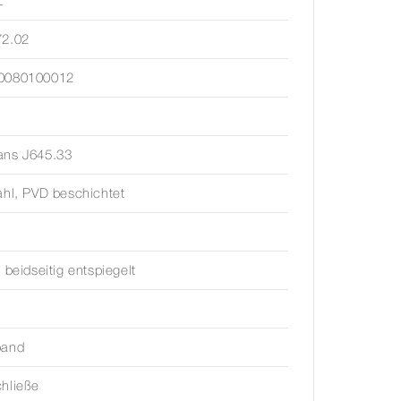
Z
72.02
0080100012
ans J645.33
ahl, PVD beschichtet
, beidseitig entspiegelt
band
hließe