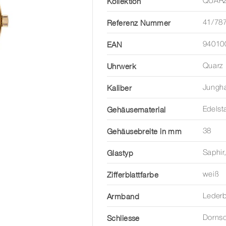
Kollektion
QUAR
Referenz Nummer
41/78
EAN
94010
Uhrwerk
Quarz
Kaliber
Jungh
Gehäusematerial
Edelst
Gehäusebreite in mm
38
Glastyp
Saphir
Zifferblattfarbe
weiß
Armband
Leder
Schliesse
Dornsc