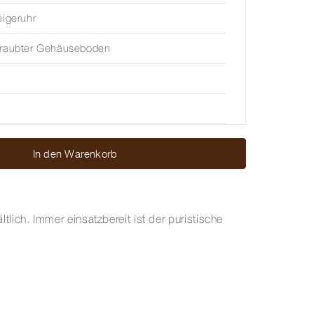
eigeruhr
hraubter Gehäuseboden
In den Warenkorb
ich. Immer einsatzbereit ist der puristische