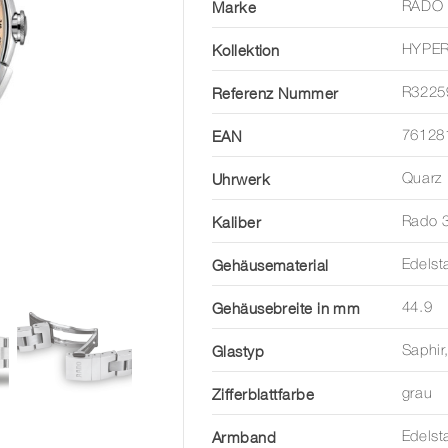
Marke
RADO
Kollektion
HYPE
Referenz Nummer
R3225
EAN
76128
Uhrwerk
Quarz
Kaliber
Rado 
Gehäusematerial
Edels
Gehäusebreite in mm
44.9
Glastyp
Saphir
Zifferblattfarbe
grau
Armband
Edelst