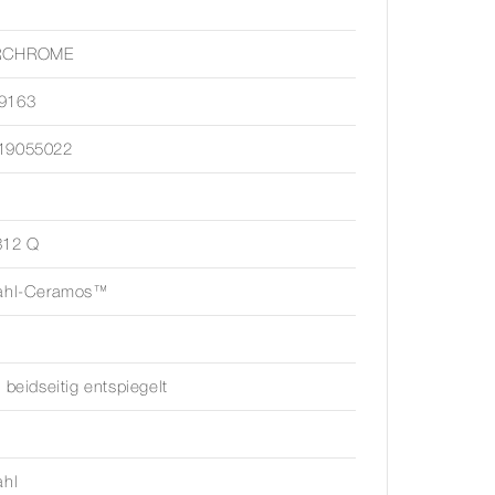
RCHROME
9163
19055022
312 Q
tahl-Ceramos™
, beidseitig entspiegelt
ahl