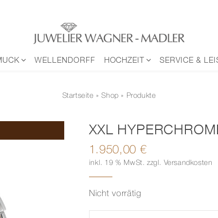
MUCK
WELLENDORFF
HOCHZEIT
SERVICE & LE
Startseite
»
Shop
» Produkte
XXL HYPERCHROME
1.950,00
€
inkl. 19 % MwSt.
zzgl.
Versandkosten
Nicht vorrätig