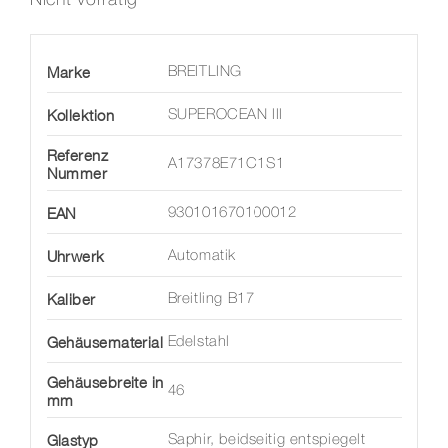
Marke
BREITLING
Kollektion
SUPEROCEAN III
Referenz
A17378E71C1S1
Nummer
EAN
930101670100012
Uhrwerk
Automatik
Kaliber
Breitling B17
Gehäusematerial
Edelstahl
Gehäusebreite in
46
mm
Glastyp
Saphir, beidseitig entspiegelt