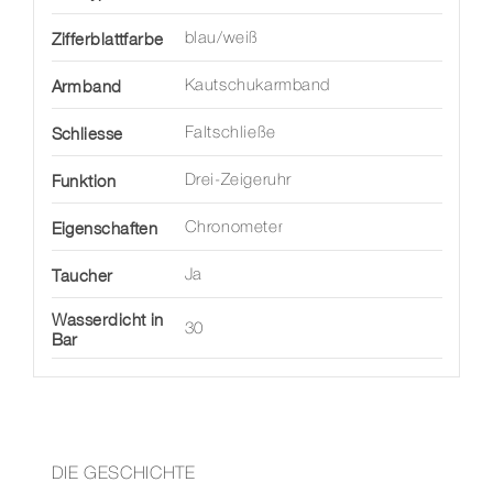
Zifferblattfarbe
blau/weiß
Armband
Kautschukarmband
Schliesse
Faltschließe
Funktion
Drei-Zeigeruhr
Eigenschaften
Chronometer
Taucher
Ja
Wasserdicht in
30
Bar
DIE GESCHICHTE